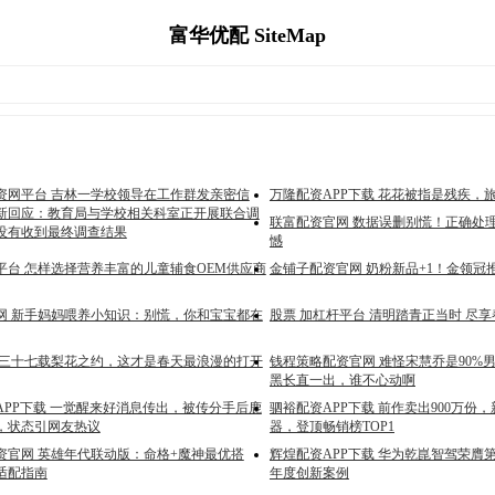
富华优配 SiteMap
资网平台 吉林一学校领导在工作群发亲密信
万隆配资APP下载 花花被指是残疾，
新回应：教育局与学校相关科室正开展联合调
联富配资官网 数据误删别慌！正确处理
没有收到最终调查结果
憾
平台 怎样选择营养丰富的儿童辅食OEM供应商
金铺子配资官网 奶粉新品+1！金领冠
网 新手妈妈喂养小知识：别慌，你和宝宝都在
股票 加杠杆平台 清明踏青正当时 尽
 三十七载梨花之约，这才是春天最浪漫的打开
钱程策略配资官网 难怪宋慧乔是90%
黑长直一出，谁不心动啊
APP下载 一觉醒来好消息传出，被传分手后鹿
驷裕配资APP下载 前作卖出900万份
，状态引网友热议
器，登顶畅销榜TOP1
资官网 英雄年代联动版：命格+魔神最优搭
辉煌配资APP下载 华为乾崑智驾荣膺
适配指南
年度创新案例