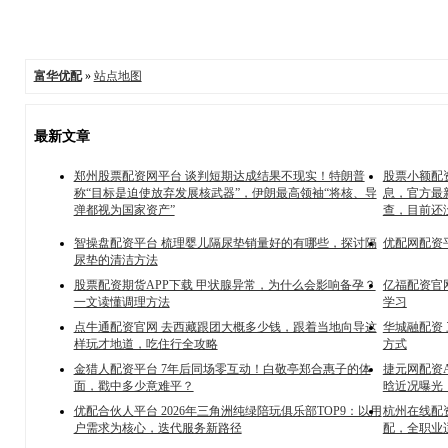
富华优配
»
站点地图
最新文章
郑州股票配资网平台 谈判短期达成结果不现实！特朗普
股票小额配
称“目标是迫使放弃发展核武器”，伊朗最高领袖“将核、导
息，官方最
弹都视为国家资产”
查，目前还
智操盘配资平台 梳理婴儿隔尿垫销量好的有哪些，探讨隔
优配网配资
尿垫的清洁方法
股票配资期货APP下载 甲状腺异常，为什么会影响备孕？
亿福配资官
一文读懂调理方法
学习
点牛通配资官网 去西藏跟团大概多少钱，跟着当地向导这
华城融配资
样玩才地道，吃住行全攻略
方式
金猎人配资平台 7年后同场零互动！白敬亭郑合惠子的体
捷元网配资
面，戳中多少意难平？
晗近况曝光
优配合伙人平台 2026年三角洲纯绿陪玩俱乐部TOP9：以用
杭州在线配
户需求为核心，迭代服务新路径
配，全职业