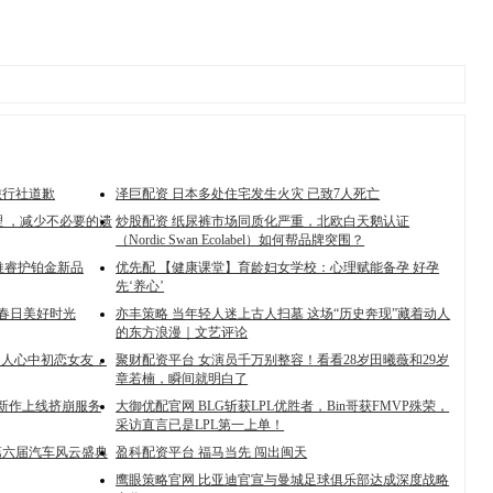
旅行社道歉
泽巨配资 日本多处住宅发生火灾 已致7人死亡
 ，减少不必要的遗
炒股配资 纸尿裤市场同质化严重，北欧白天鹅认证
（Nordic Swan Ecolabel）如何帮品牌突围？
推睿护铂金新品
优先配 【健康课堂】育龄妇女学校：心理赋能备孕 好孕
先‘养心’
享春日美好时光
亦丰策略 当年轻人迷上古人扫墓 这场“历史奔现”藏着动人
的东方浪漫｜文艺评论
男人心中初恋女友，
聚财配资平台 女演员千万别整容！看看28岁田曦薇和29岁
章若楠，瞬间就明白了
，新作上线挤崩服务
大御优配官网 BLG斩获LPL优胜者，Bin哥获FMVP殊荣，
采访直言已是LPL第一上单！
第六届汽车风云盛典
盈科配资平台 福马当先 闯出闽天
鹰眼策略官网 比亚迪官宣与曼城足球俱乐部达成深度战略