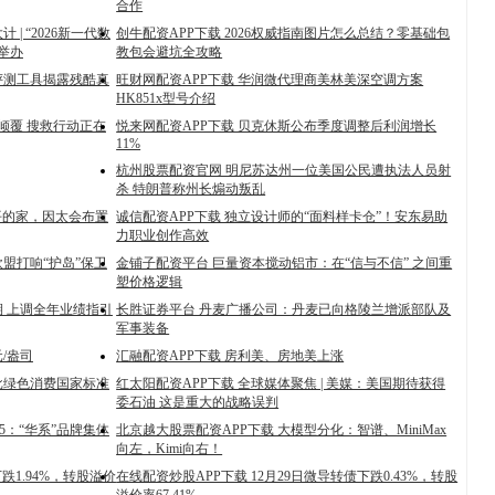
合作
| “2026新一代数
创牛配资APP下载 2026权威指南图片怎么总结？零基础包
举办
教包会避坑全攻略
？评测工具揭露残酷真
旺财网配资APP下载 华润微代理商美林美深空调方案
HK851x型号介绍
倾覆 搜救行动正在
悦来网配资APP下载 贝克休斯公布季度调整后利润增长
11%
杭州股票配资官网 明尼苏达州一位美国公民遭执法人员射
杀 特朗普称州长煽动叛乱
9平的家，因太会布置
诚信配资APP下载 独立设计师的“面料样卡仓”！安东易助
力职业创作高效
盟打响“护岛”保卫
金铺子配资平台 巨量资本搅动铝市：在“信与不信” 之间重
塑价格逻辑
预期 上调全年业绩指引
长胜证券平台 丹麦广播公司：丹麦已向格陵兰增派部队及
军事装备
/盎司
汇融配资APP下载 房利美、房地美上涨
批绿色消费国家标准
红太阳配资APP下载 全球媒体聚焦 | 美媒：美国期待获得
委石油 这是重大的战略误判
25：“华系”品牌集体
北京越大股票配资APP下载 大模型分化：智谱、MiniMax
向左，Kimi向右！
跌1.94%，转股溢价
在线配资炒股APP下载 12月29日微导转债下跌0.43%，转股