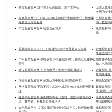
鲜言配资官网 过年归乡心向团圆，新年常开心
山西太原股
考纲的专项
实盘配资网APP下载 2026年东莞研究生留学中介，提供最
51配资官网
好的稳定可靠服务
询，数据同
申宝配资官网官网 验证台的算术
股票杠杆网
归
股票杠杆多少倍APP下载 家装100平米需要多少电线
宏泰配资官
来这些细节
广州股票配资网 保时捷在华销量连跌4年，较高点已腰斩近
期货开户配
60%
动力电池回
武汉股票配资网 上交所出手！涉大牛股国晟科技
宏益配资 英
帮助降通胀
瑞银投资配资官网 纳斯达克中国金龙指数跌0.4%
和讯配资官
网络股票配资 不涨不跌！2026年成品油价格首次调整即搁
趣操盘配资
浅
头“剧透”：
融金牛配资官网 多期财报存会计差错，盟固利被责令改
江西股票配资
正！董事长、财务总监等被约谈
用”成消费
金色配资平台 12月29日瑞可转债上涨2.74%，转股溢价率
成都配资网 
48.35%
60.21%