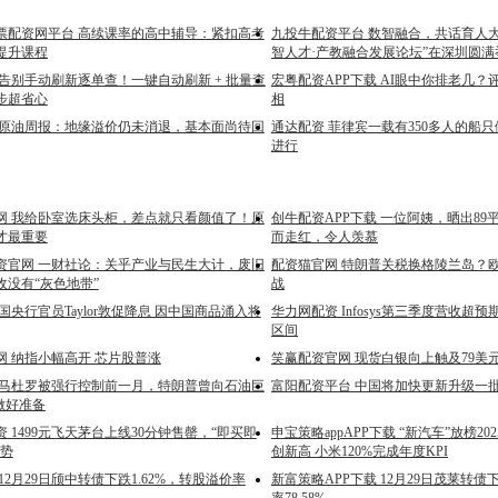
票配资网平台 高续课率的高中辅导：紧扣高考
九投牛配资平台 数智融合，共话育人大计 
提升课程
智人才·产教融合发展论坛”在深圳圆满
 告别手动刷新逐单查！一键自动刷新 + 批量查
宏粤配资APP下载 AI眼中你排老几
步超省心
相
 原油周报：地缘溢价仍未消退，基本面尚待回
通达配资 菲律宾一载有350多人的船只
进行
网 我给卧室选床头柜，差点就只看颜值了！原
创牛配资APP下载 一位阿姨，晒出8
才最重要
而走红，令人羡慕
资官网 一财社论：关乎产业与民生大计，废旧
配资猫官网 特朗普关税换格陵兰岛？欧
收没有“灰色地带”
战
国央行官员Taylor敦促降息 因中国商品涌入将
华力网配资 Infosys第三季度营收超
区间
网 纳指小幅高开 芯片股普涨
笑赢配资官网 现货白银向上触及79美元
 马杜罗被强行控制前一月，特朗普曾向石油巨
富阳配资平台 中国将加快更新升级一
做好准备
 1499元飞天茅台上线30分钟售罄，“即买即
申宝策略appAPP下载 “新汽车”放榜20
趋势
创新高 小米120%完成年度KPI
12月29日颀中转债下跌1.62%，转股溢价率
新富策略APP下载 12月29日茂莱转债下